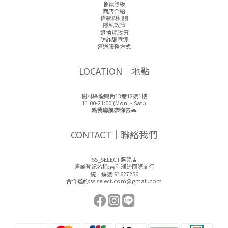
會員等級
商店介紹
條款與細則
隱私政策
退換貨政策
防詐騙宣導
運送服務方式
LOCATION｜地點
樹林區龍興街13巷12號1樓
11:00-21:00 (Mon. - Sat.)
點我導航帶你去🚗
CONTACT｜聯絡我們
SS_SELECT選貨店
營業登記名稱:吉利潮流國際商行
統一編號:91627256
合作邀約:ss.select.com@gmail.com