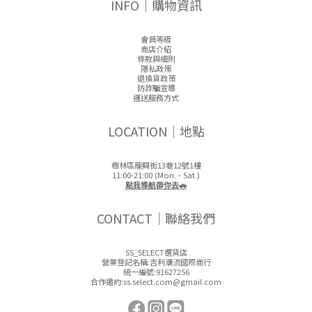
INFO｜購物資訊
會員等級
商店介紹
條款與細則
隱私政策
退換貨政策
防詐騙宣導
運送服務方式
LOCATION｜地點
樹林區龍興街13巷12號1樓
11:00-21:00 (Mon. - Sat.)
點我導航帶你去🚗
CONTACT｜聯絡我們
SS_SELECT選貨店
營業登記名稱:吉利潮流國際商行
統一編號:91627256
合作邀約:ss.select.com@gmail.com