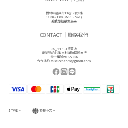
樹林區龍興街13巷12號1樓
11:00-21:00 (Mon. - Sat.)
點我導航帶你去🚗
CONTACT｜聯絡我們
SS_SELECT選貨店
營業登記名稱:吉利潮流國際商行
統一編號:91627256
合作邀約:ss.select.com@gmail.com
$
TWD
繁體中文