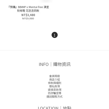
『預購』BBIMP x Mental free 漢堡
勃肯鞋 范丞丞同款
NT$3,480
NT$5,980
1
INFO｜購物資訊
會員等級
商店介紹
條款與細則
隱私政策
退換貨政策
防詐騙宣導
運送服務方式
LOCATION｜地點