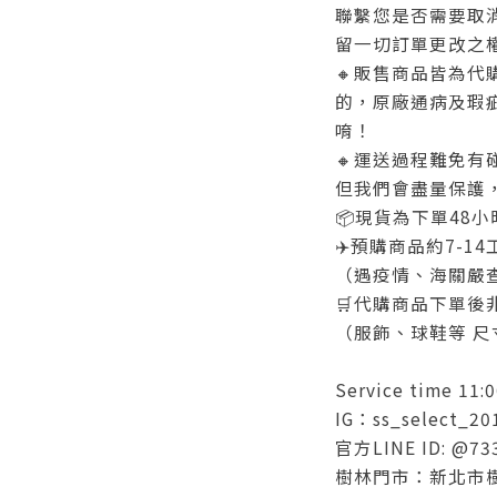
聯繫您是否需要取消
留一切訂單更改之
🔸販售商品皆為
的，原廠通病及瑕
唷！
🔸運送過程難免
但我們會盡量保護
📦現貨為下單48
✈️預購商品約7-1
（遇疫情、海關嚴
🛒代購商品下單後
（服飾、球鞋等 尺
Service time 11:0
IG：ss_select_20
官方LINE ID: @7
樹林門市：新北市樹