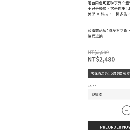
兩台同色可互聯享受立體
不只是檯燈，它是你生活
美學 × 科技，一機多能
預購商品須2周左右到貨
接受退換
NT$3,980
NT$2,480
預購商品約1-2週到貨後寄
Color
PREORDER NO