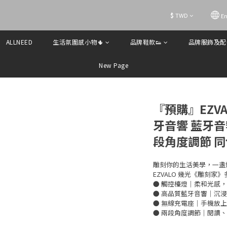
$
TWD
En
ALLNEED
生活氛圍感小物🌵
品牌鞋款👟
品牌服飾及配
New Page
『預購』EZV
牙音響 藍牙音
段角度調節 
雕刻你的生活美學，一盞
EZVALO 幾光《雕刻
● 觸控檯燈｜柔和光感
● 高品質藍牙音響｜沉
● 無線充電座｜手機放
● 兩段角度調節｜閱讀