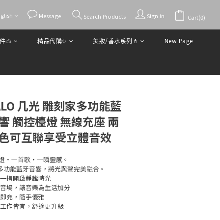
glish
BUY NOW
Message
Sign in
Search Products
Cart(0)
件🥽
精品代購✨
美妝/香水系列💄
New Page
ALO 几光 雕刻家多功能藍
響 觸控檯燈 無線充座 兩
同色可互聯享受立體音效
燈・一首歌・一瞬靈感。
家》多功能藍牙音響，將光與聲完美融合。
，一指開啟靜謐時光
浸音場，讓音樂為生活加分
上即充，隨手優雅
、工作皆宜，舒適更升級