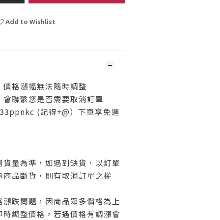
Add to Wishlist
，價格漲幅無法隨時調整
，會聯繫您是否需要取消訂單
@733ppnkc (記得+@）下單享免運
際到貨量為準，如遇到缺貨，以訂單
遇商品斷貨，則有取消訂單之權
價格漲跌問題，因商品眾多價格為上
即時調整價格，若遇價格有調漲會