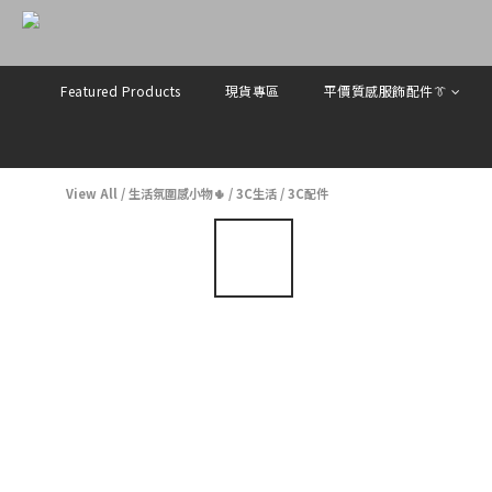
Featured Products
現貨專區
平價質感服飾配件👔
View All
/
生活氛圍感小物🌵
/
3C生活
/
3C配件