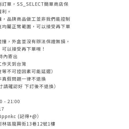
訂單，SS_SELECT簡單商店保
權利。
代購，品牌商品做工並非我們能控制
疵均屬正常範圍，可以接受再下單
有碰撞，外盒並沒有辦法保證無損，
，可以接受再下單唷！
小時內寄出
4工作天到台灣
查等不可控因素可能延遲）
非真假問題一律不退換
寸請確認好 下訂後不退換）
0 - 21:00
17
33ppnkc (記得+@）
林區龍興街13巷12號1樓