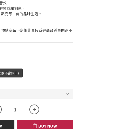
音效
的靈感雕刻家。
，點亮每一刻的品味生活。
，預購商品下定後非真假或是商品質量問題不
出(不含假日)
W
BUY NOW