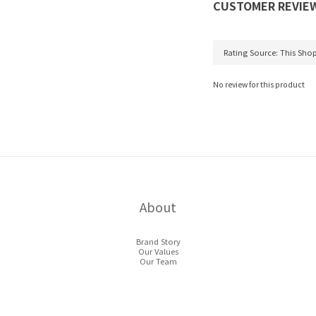
CUSTOMER REVIE
No review for this product
About
Brand Story
Our Values
Our Team