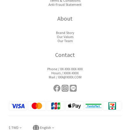
Terms & Conditions
Anti-Fraud Statement
About
Brand Story
Our Values
Our Team
Contact
Phone / XX-XXX-XXX-XXX
Hours / XXXX-XXXX
Mail / XXX@XXXX.COM
$
TWD
English