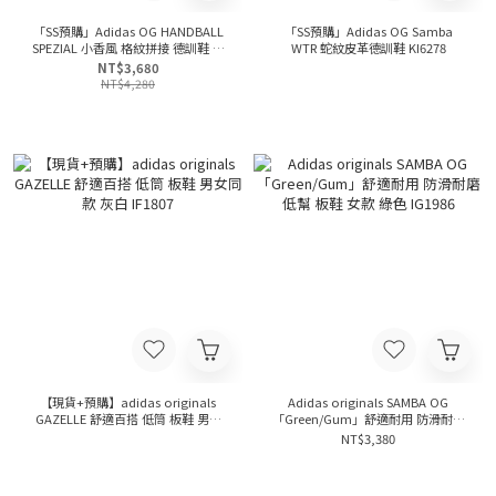
「SS預購」Adidas OG HANDBALL
「SS預購」Adidas OG Samba
SPEZIAL 小香風 格紋拼接 德訓鞋 黑
WTR 蛇紋皮革德訓鞋 KI6278
白 JP5669
NT$3,680
NT$4,280
【現貨+預購】adidas originals
Adidas originals SAMBA OG
GAZELLE 舒適百搭 低筒 板鞋 男女
「Green/Gum」舒適耐用 防滑耐磨
同款 灰白 IF1807
低幫 板鞋 女款 綠色 IG1986
NT$3,380