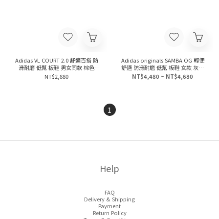
Adidas VL COURT 2.0 舒適百搭 防
Adidas originals SAMBA OG 輕便
滑耐磨 低幫 板鞋 男女同款 棕色
舒適 防滑耐磨 低幫 板鞋 女款 灰色
JR8318
IH337 附超可愛小花花品牌鞋飾<3
NT$2,880
NT$4,480 ~ NT$4,680
1
Help
FAQ
Delivery & Shipping
Payment
Return Policy