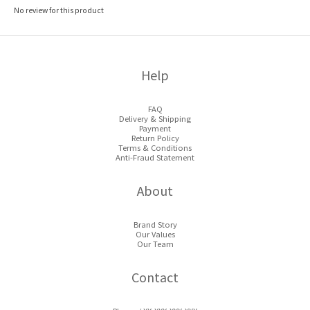
No review for this product
Help
FAQ
Delivery & Shipping
Payment
Return Policy
Terms & Conditions
Anti-Fraud Statement
About
Brand Story
Our Values
Our Team
Contact