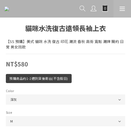
貓咪水洗復古遠領長袖上衣
【SS 預購】美式 貓咪 水洗 復古 印花 潮流 春秋 高街 寬鬆 潮牌 簡約 日
常 男女同款
NT$580
預購商品約1-2週到貨後寄出(不含假日)
Color
Size