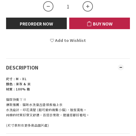
PREORDER NOW
BUY NOW
Add to Wishlist
DESCRIPTION
尺寸 : M - XL
顏色 : 深灰 & 米
材質 : 100% 棉
貓奴快衝丫 !!
爆款推薦 : 貓咪水洗復古遠領長袖上衣
水洗設計，印花清楚 (超可愛的兩隻小貓)，版型寬鬆。
純棉的材質好穿又舒適，百搭日常款，隨邊搭都好看啦。
(尺寸表附在更多商品圖片處)