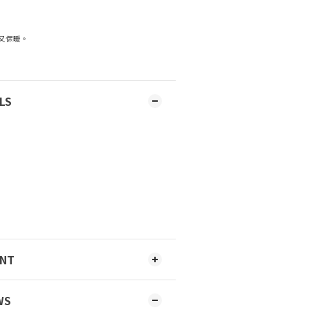
又保暖。
LS
ENT
WS