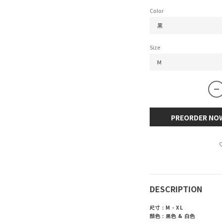
Color
Size
PREORDER NO
DESCRIPTION
尺寸 : M - XL
顏色 : 黑色 & 白色