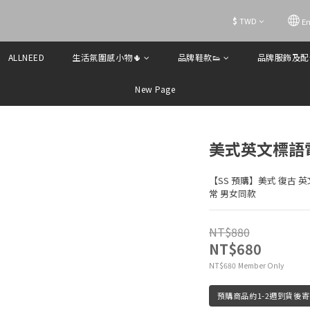
$
TWD
En
ALLNEED
生活氛圍感小物🌵
品牌鞋款👟
品牌服飾及配
New Page
美式英文標語
【SS 預購】美式 復古 英
常 男女同款
NT$880
NT$680
Member Only
NT$680
預購商品約1-2週到貨後寄