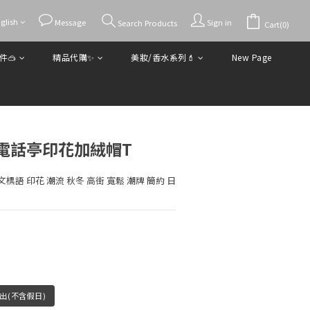
glish
BUY NOW
Message
Sign in
Search Products
Cart(0)
件🥽
精品代購✨
美妝/香水系列💄
New Page
電話亭印花加絨帽T
文標語 印花 潮流 秋冬 高街 寬鬆 潮牌 簡約 日
出(不含假日)