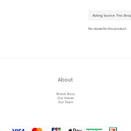
No review for this product
About
Brand Story
Our Values
Our Team