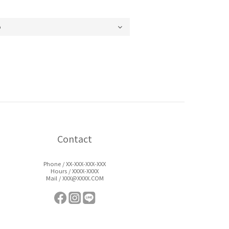
Contact
Phone / XX-XXX-XXX-XXX
Hours / XXXX-XXXX
Mail / XXX@XXXX.COM