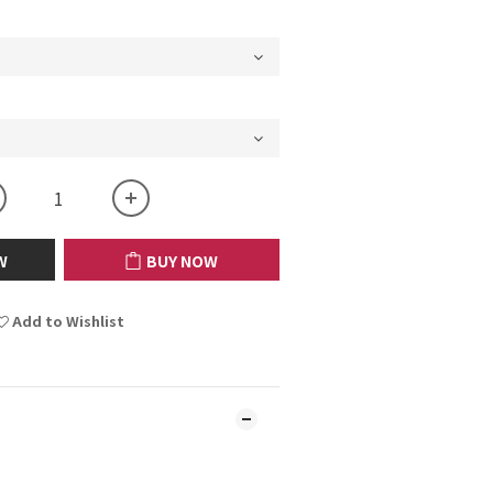
W
BUY NOW
Add to Wishlist