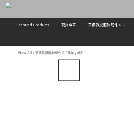
Featured Products
現貨專區
平價質感服飾配件👔
View All
/
平價質感服飾配件👔
/
長袖
/
帽T