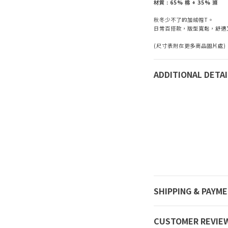
材質 :
65% 棉 + 35% 滌
秋冬少不了的加絨帽T。
日常百搭款，版型寬鬆，舒適
(尺寸表附在更多商品圖片處)
ADDITIONAL DETAI
SHIPPING & PAYM
CUSTOMER REVIE