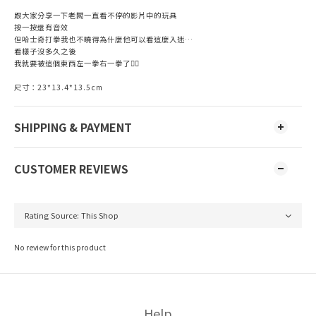
跟大家分享一下老闆一直看不停的影片中的玩具
按一按還有音效
但哈士奇打拳我也不曉得為什麼他可以看這麼入迷…
看樣子沒多久之後
我就要被這個東西左一拳右一拳了😮‍💨
尺寸：23*13.4*13.5cm
SHIPPING & PAYMENT
CUSTOMER REVIEWS
No review for this product
Help