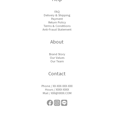
FAQ
Delivery & Shipping
Payment
Return Policy
Terms & Conditions
Anti-Fraud Statement
About
Brand Story
Our Values
Our Team
Contact
Phone / XX-XXX-XXX-XXX
Hours / XXXX-XXXX
Mail / XXX@XXXX.COM