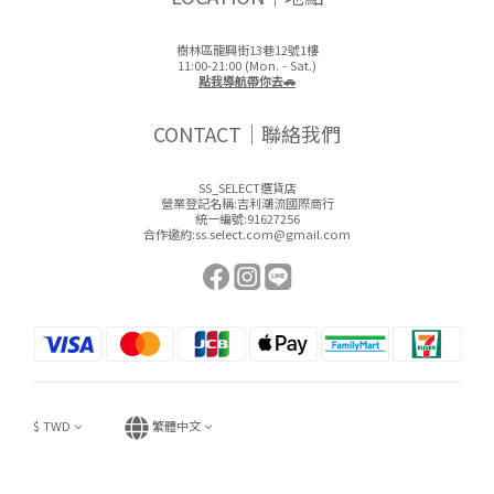
樹林區龍興街13巷12號1樓
11:00-21:00 (Mon. - Sat.)
點我導航帶你去🚗
CONTACT｜聯絡我們
SS_SELECT選貨店
營業登記名稱:吉利潮流國際商行
統一編號:91627256
合作邀約:ss.select.com@gmail.com
$
TWD
繁體中文