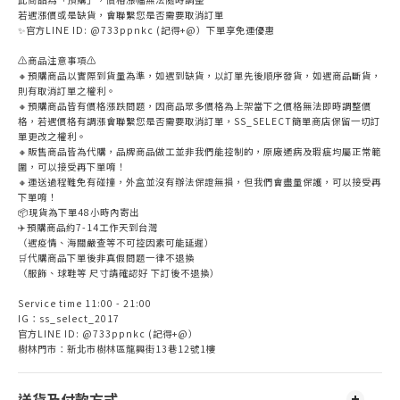
若遇漲價或是缺貨，會聯繫您是否需要取消訂單
✨官方LINE ID: @733ppnkc (記得+@）下單享免運優惠
⚠️商品注意事項⚠️
🔸預購商品以實際到貨量為準，如遇到缺貨，以訂單先後順序發貨，如遇商品斷貨，
則有取消訂單之權利。
🔸預購商品皆有價格漲跌問題，因商品眾多價格為上架當下之價格無法即時調整價
格，若遇價格有調漲會聯繫您是否需要取消訂單，SS_SELECT簡單商店保留一切訂
單更改之權利。
🔸販售商品皆為代購，品牌商品做工並非我們能控制的，原廠通病及瑕疵均屬正常範
圍，可以接受再下單唷！
🔸運送過程難免有碰撞，外盒並沒有辦法保證無損，但我們會盡量保護，可以接受再
下單唷！
📦現貨為下單48小時內寄出
✈️預購商品約7-14工作天到台灣
（遇疫情、海關嚴查等不可控因素可能延遲）
🛒代購商品下單後非真假問題一律不退換
（服飾、球鞋等 尺寸請確認好 下訂後不退換）
Service time 11:00 - 21:00
IG：ss_select_2017
官方LINE ID: @733ppnkc (記得+@）
樹林門市：新北市樹林區龍興街13巷12號1樓
送貨及付款方式