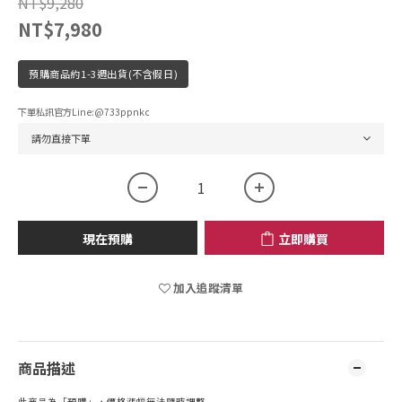
NT$9,280
NT$7,980
預購商品約1-3週出貨(不含假日)
下單私訊官方line:@733ppnkc
現在預購
立即購買
加入追蹤清單
商品描述
此商品為「預購」，價格漲幅無法隨時調整