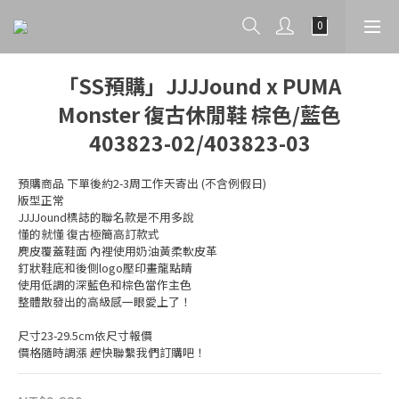
「SS預購」JJJJound x PUMA
Monster 復古休閒鞋 棕色/藍色
403823-02/403823-03
預購商品 下單後約2-3周工作天寄出 (不含例假日)
版型正常
JJJJound標誌的聯名款是不用多說
懂的就懂 復古極簡高訂款式
麂皮覆蓋鞋面 內裡使用奶油黃柔軟皮革
釘狀鞋底和後側logo壓印畫龍點睛
使用低調的深藍色和棕色當作主色
整體散發出的高級感一眼愛上了！
尺寸23-29.5cm依尺寸報價
價格隨時調漲 趕快聯繫我們訂購吧！