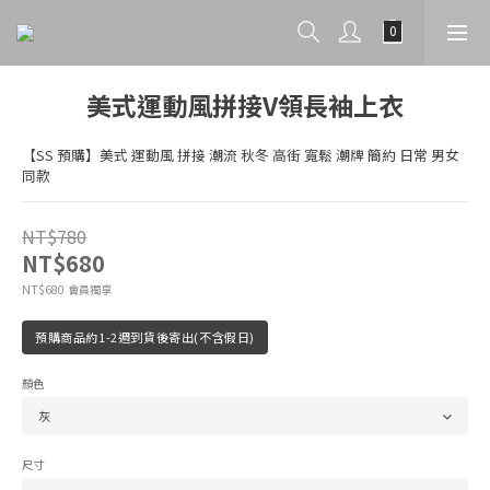
美式運動風拼接V領長袖上衣
【SS 預購】美式 運動風 拼接 潮流 秋冬 高街 寬鬆 潮牌 簡約 日常 男女
同款
NT$780
NT$680
會員獨享
NT$680
預購商品約1-2週到貨後寄出(不含假日)
顏色
尺寸