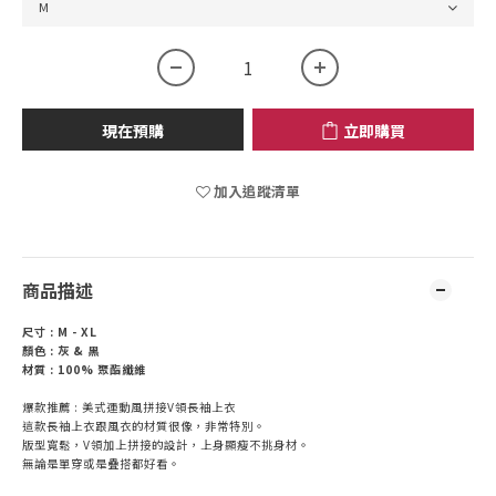
現在預購
立即購買
加入追蹤清單
商品描述
尺寸 : M - XL
顏色 : 灰 & 黑
材質 : 100% 聚酯纖維
爆款推薦 : 美式運動風拼接V領長袖上衣
這款長袖上衣跟風衣的材質很像，非常特別。
版型寬鬆，V領加上拼接的設計，上身顯瘦不挑身材。
無論是單穿或是疊搭都好看。