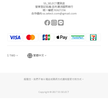
SS_SELECT選貨店
營業登記名稱:吉利潮流國際商行
統一編號:91627256
合作邀約:ss.select.com@gmail.com
$
TWD
繁體中文
提醒您，我們不會以電話或簡訊方式通知變更付款方式。
Copyright © 2017 SS SELECT
立即購買