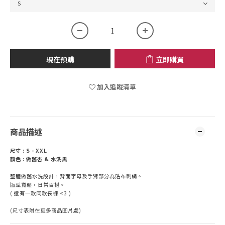
現在預購
立即購買
加入追蹤清單
商品描述
尺寸 : S - XXL
顏色 : 做舊杏 & 水洗黑
整體做舊水洗設計，背面字母及手臂部分為貼布刺繡。
版型寬鬆，日常百搭。
( 還有一款同款長褲 <3 )
(尺寸表附在更多商品圖片處)