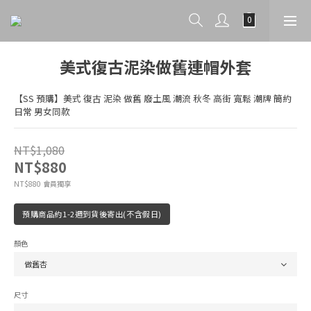
美式復古泥染做舊連帽外套
【SS 預購】美式 復古 泥染 做舊 廢土風 潮流 秋冬 高街 寬鬆 潮牌 簡約 
日常 男女同款
NT$1,080
NT$880
會員獨享
NT$880
預購商品約1-2週到貨後寄出(不含假日)
顏色
尺寸