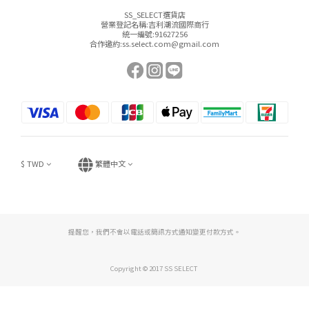
SS_SELECT選貨店
營業登記名稱:吉利潮流國際商行
統一編號:91627256
合作邀約:ss.select.com@gmail.com
$
TWD
繁體中文
提醒您，我們不會以電話或簡訊方式通知變更付款方式。
Copyright © 2017 SS SELECT
立即購買