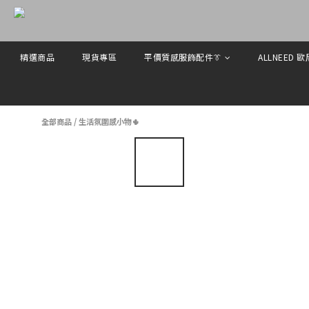
精選商品
現貨專區
平價質感服飾配件👔
ALLNEED 
全部商品
/
生活氛圍感小物🌵