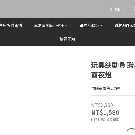
$
TWD
歐尼德 智慧生活
生活氛圍感小物🌵
品牌鞋款👟
品牌服飾及配
購買須知
玩具總動員 聯
面夜燈
預購需要等2-3週
NT$2,380
NT$1,580
會員獨享
NT$1,580