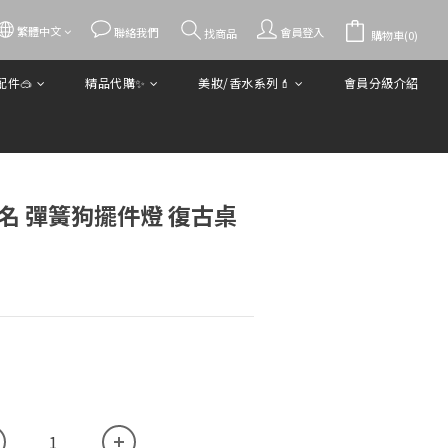
繁體中文
立即購買
聯絡我們
會員登入
找商品
購物車(0)
件🥽
精品代購✨
美妝/香水系列💄
會員分級介紹
名 彈簧狗擺件燈 復古桌