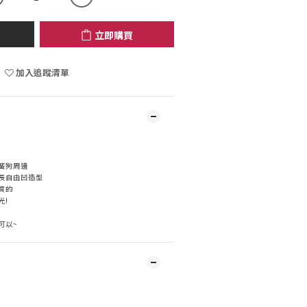
立即購買
加入追蹤清單
簧狗周邊
長自由凹造型
質的
光!
可以~