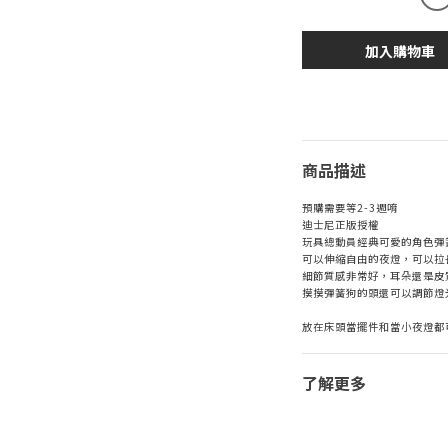
加入購物車
商品描述
預購需要等2-3週唷
迪士尼正版授權
玩具總動員經典可愛的角色彈
可以伸縮自由的夜燈，可以拉
細節質感非常好，耳朵還是皮
摸摸彈簧狗的頭還可以調節燈
放在床頭當擺件和當小夜燈都
了解更多