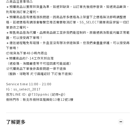
⚠️商品注意事項⚠️
🔸預購商品以實際到貨量為準，如遇到缺貨，以訂單先後順序發貨，如遇商品斷貨，
則有取消訂單之權利。
🔸預購商品皆有價格漲跌問題，因商品眾多價格為上架當下之價格無法即時調整價
格，若遇價格有調漲會聯繫您是否需要取消訂單，SS_SELECT簡單商店保留一切訂
單更改之權利。
🔸販售商品皆為代購，品牌商品做工並非我們能控制的，原廠通病及瑕疵均屬正常範
圍，可以接受再下單唷！
🔸運送過程難免有碰撞，外盒並沒有辦法保證無損，但我們會盡量保護，可以接受再
下單唷！
📦現貨為下單48小時內寄出
✈️預購商品約7-14工作天到台灣
（遇疫情、海關嚴查等不可控因素可能延遲）
🛒代購商品下單後非真假問題一律不退換
（服飾、球鞋等 尺寸請確認好 下訂後不退換）
Service time 11:00 - 21:00
IG：ss_select_2017
官方LINE ID: @733ppnkc (記得+@）
樹林門市：新北市樹林區龍興街13巷12號1樓
了解更多