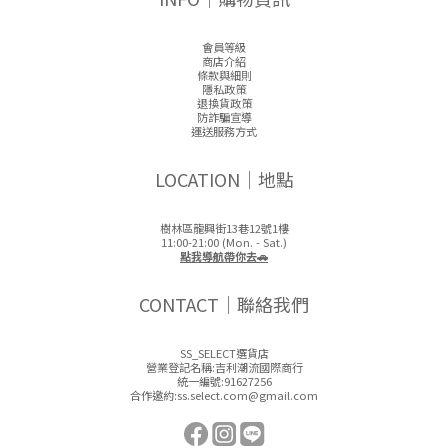
會員等級
商店介紹
條款與細則
隱私政策
退換貨政策
防詐騙宣導
運送服務方式
LOCATION｜地點
樹林區龍興街13巷12號1樓
11:00-21:00 (Mon. - Sat.)
點我導航帶你去🚗
CONTACT｜聯絡我們
SS_SELECT選貨店
營業登記名稱:吉利潮流國際商行
統一編號:91627256
合作邀約:ss.select.com@gmail.com