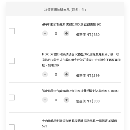
以優惠價加購商品
(最多 1 件)
墨子科技行動電源 (原價1780 超值加購價880)
優惠價 NT$880
MOODY 隱形眼鏡清洗器 沉穩藍 360度聲波清潔 跟小編一樣
喜歡日拋當月拋在戴的最少要做好清潔✨ 🫧🫧讓你不再有異物
感，加購599
優惠價 NT$599
連皮都能吸 智能電動吸盤磁吸折疊手機支架 典雅黑 只要800
優惠價 NT$800
全自動化妝刷具清洗器 乾溼分離 清洗風乾 一鍵搞定 加購價
599