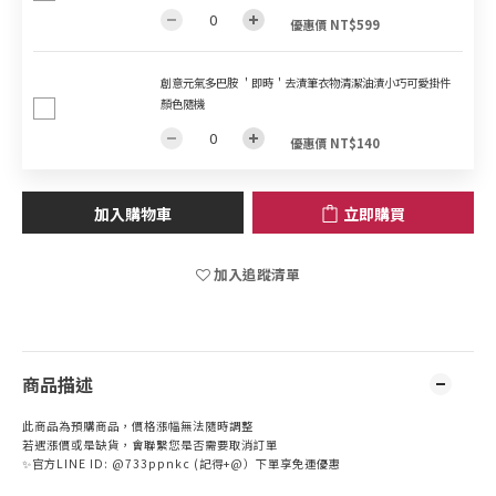
優惠價 NT$599
創意元氣多巴胺 ＇即時＇去漬筆衣物清潔油漬小巧可愛掛件
顏色隨機
優惠價 NT$140
加入購物車
立即購買
加入追蹤清單
商品描述
此商品為預購商品，價格漲幅無法隨時調整
若遇漲價或是缺貨，會聯繫您是否需要取消訂單
✨官方LINE ID: @733ppnkc (記得+@）下單享免運優惠