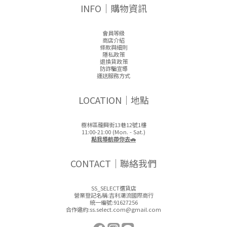
INFO｜購物資訊
會員等級
商店介紹
條款與細則
隱私政策
退換貨政策
防詐騙宣導
運送服務方式
LOCATION｜地點
樹林區龍興街13巷12號1樓
11:00-21:00 (Mon. - Sat.)
點我導航帶你去🚗
CONTACT｜聯絡我們
SS_SELECT選貨店
營業登記名稱:吉利潮流國際商行
統一編號:91627256
合作邀約:ss.select.com@gmail.com