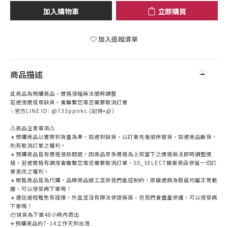
加入購物車
立即購買
加入追蹤清單
商品描述
此商品為預購商品，價格漲幅無法隨時調整
若遇漲價或是缺貨，會聯繫您是否需要取消訂單
✨官方LINE ID: @733ppnkc (記得+@）
⚠️商品注意事項⚠️
🔸預購商品以實際到貨量為準，如遇到缺貨，以訂單先後順序發貨，如遇商品斷貨，
則有取消訂單之權利。
🔸預購商品皆有價格漲跌問題，因商品眾多價格為上架當下之價格無法即時調整價
格，若遇價格有調漲會聯繫您是否需要取消訂單，SS_SELECT簡單商店保留一切訂
單更改之權利。
🔸販售商品皆為代購，品牌商品做工並非我們能控制的，原廠通病及瑕疵均屬正常範
圍，可以接受再下單唷！
🔸運送過程難免有碰撞，外盒並沒有辦法保證無損，但我們會盡量保護，可以接受再
下單唷！
📦現貨為下單48小時內寄出
✈️預購商品約7-14工作天到台灣