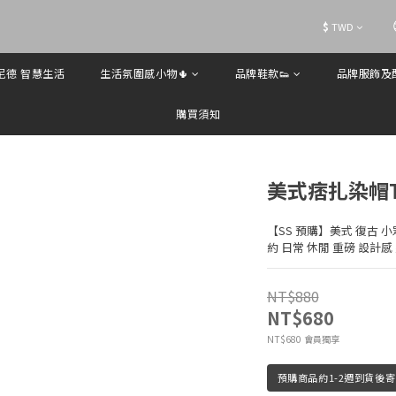
$
TWD
歐尼德 智慧生活
生活氛圍感小物🌵
品牌鞋款👟
品牌服飾及配
購買須知
美式痞扎染帽
【SS 預購】美式 復古 小眾 
約 日常 休閒 重磅 設計感
NT$880
NT$680
會員獨享
NT$680
預購商品約1-2週到貨後寄