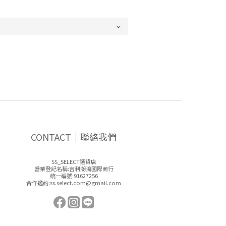
CONTACT｜聯絡我們
SS_SELECT選貨店
營業登記名稱:吉利潮流國際商行
統一編號:91627256
合作邀約:ss.select.com@gmail.com