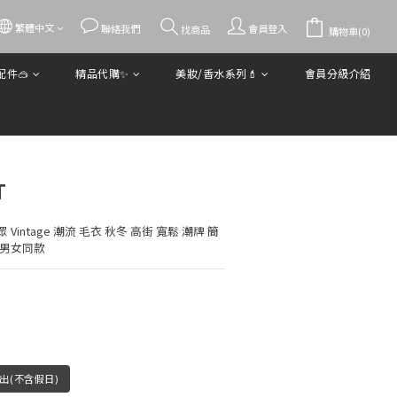
繁體中文
立即購買
聯絡我們
會員登入
找商品
購物車(0)
件🥽
精品代購✨
美妝/香水系列💄
會員分級介紹
T
Vintage 潮流 毛衣 秋冬 高街 寬鬆 潮牌 簡
 男女同款
出(不含假日)