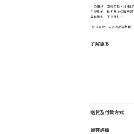
扎染風格，面料柔軟，純棉材
內襯刷毛，秋冬穿上保暖舒適
寬鬆版型，不挑身材。
(尺寸表附在更多商品圖片處)
了解更多
送貨及付款方式
顧客評價