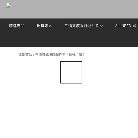
精選商品
現貨專區
平價質感服飾配件👔
ALLNEED 
全部商品
/
平價質感服飾配件👔
/
長袖
/
帽T