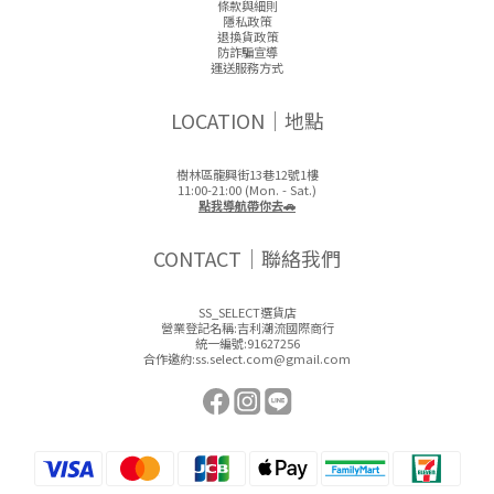
條款與細則
隱私政策
退換貨政策
防詐騙宣導
運送服務方式
LOCATION｜地點
樹林區龍興街13巷12號1樓
11:00-21:00 (Mon. - Sat.)
點我導航帶你去🚗
CONTACT｜聯絡我們
SS_SELECT選貨店
營業登記名稱:吉利潮流國際商行
統一編號:91627256
合作邀約:ss.select.com@gmail.com