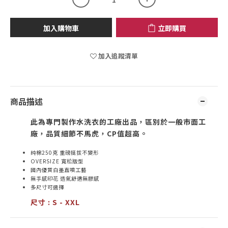
加入購物車
立即購買
加入追蹤清單
商品描述
此為專門製作水洗衣的工廠出品，區別於一般市面工
廠，品質細節不馬虎，CP值超高。
純棉250克 重磅挺拔不變形
OVERSIZE 寬松版型
國內優質白墨直噴工藝
無手感印花 透氣舒適無膠感
多尺寸可選擇
尺寸 : S - XXL